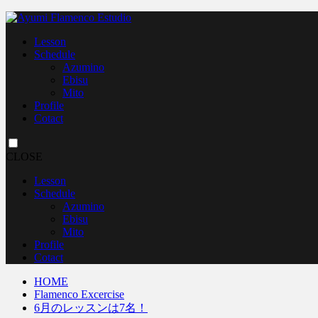
Lesson
Schedule
Azumino
Ebisu
Mito
Profile
Cotact
CLOSE
Lesson
Schedule
Azumino
Ebisu
Mito
Profile
Cotact
HOME
Flamenco Excercise
6月のレッスンは7名！