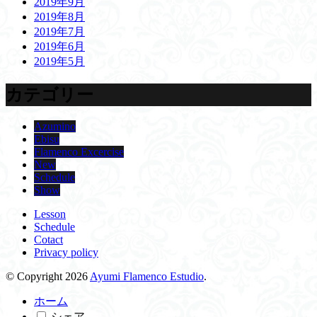
2019年9月
2019年8月
2019年7月
2019年6月
2019年5月
カテゴリー
Azumino
Ebisu
Flamenco Excercise
New
Schedule
Show
Lesson
Schedule
Cotact
Privacy policy
© Copyright 2026
Ayumi Flamenco Estudio
.
ホーム
シェア