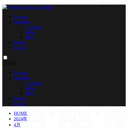
Lesson
Schedule
Azumino
Ebisu
Mito
Profile
Cotact
CLOSE
Lesson
Schedule
Azumino
Ebisu
Mito
Profile
Cotact
HOME
2024年
4月