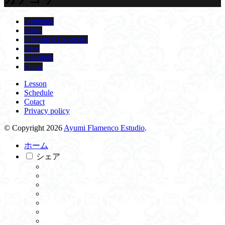
Azumino
Ebisu
Flamenco Excercise
New
Schedule
Show
Lesson
Schedule
Cotact
Privacy policy
© Copyright 2026
Ayumi Flamenco Estudio
.
ホーム
シェア