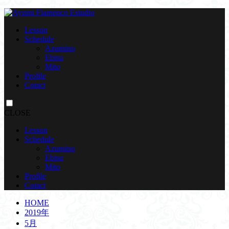
Lesson
Schedule
Azumino
Ebisu
Mito
Profile
Cotact
CLOSE
Lesson
Schedule
Azumino
Ebisu
Mito
Profile
Cotact
HOME
2019年
5月